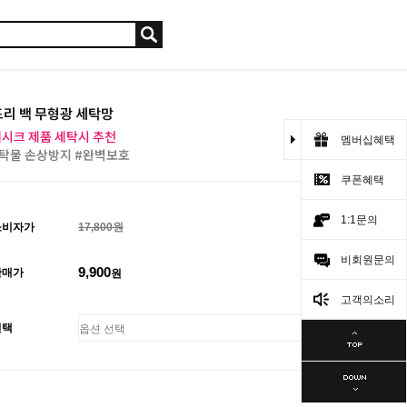
리 백 무형광 세탁망
시크 제품 세탁시 추천
멤버십혜택
탁물 손상방지 #완벽보호
쿠폰혜택
1:1문의
소비자가
17,800원
비회원문의
9,900
판매가
원
고객의소리
선택
총 상품