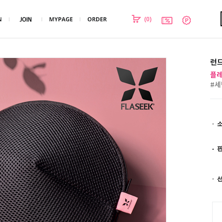
(
0
)
런드
플레
#세