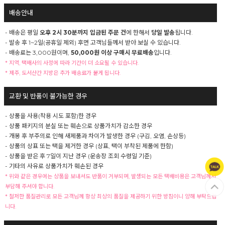
배송안내
- 배송은 평일
오후 2시 30분까지 입금된 주문 건
에 한해서
당일 발송
됩니다.
- 발송 후 1~2일(공휴일 제외) 후면 고객님들께서 받아 보실 수 있습니다.
- 배송료는 3,000원이며,
50,000원 이상 구매시 무료배송
입니다.
* 지역, 택배사의 사정에 따라 기간이 더 소요될 수 있습니다.
* 제주, 도서산간 지방은 추가 배송료가 붙게 됩니다.
교환 및 반품이 불가능한 경우
- 상품을 사용(착용 시도 포함)한 경우
- 상품 패키지의 분실 또는 훼손으로 상품가치가 감소한 경우
- 개봉 후 부주의로 인해 새제품과 차이가 발생한 경우 (구김, 오염, 손상등)
- 상품의 상표 또는 택을 제거한 경우 (상표, 택이 부착된 제품에 한함)
- 상품을 받은 후 7일이 지난 경우 (운송장 조회 수령일 기준)
- 기타의 사유로 상품가치가 훼손된 경우
* 위와 같은 경우에는 상품을 보내셔도 반품이 거부되며, 발생되는 모든 택배비용은 고객님께서
부담해 주셔야 합니다.
* 철저한 품질관리로 모든 고객님께 항상 최상의 품질을 제공하기 위한 방침이니 양해 부탁드립
니다.