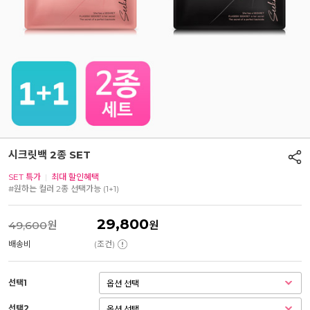
시크릿백 2종 SET
SET 특가
|
최대 할인혜택
#원하는 컬러 2종 선택가능 (1+1)
29,800
49,600
원
원
배송비
(조건)
선택1
선택2