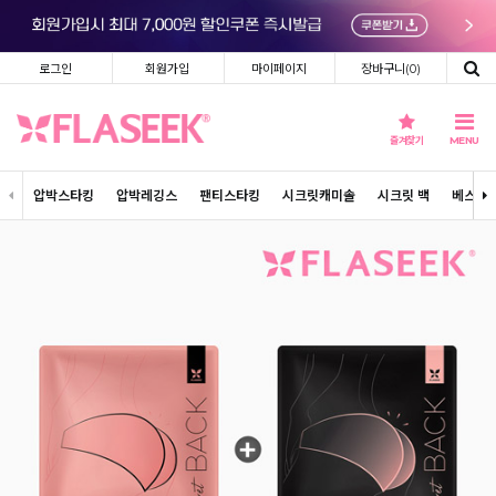
로그인
회원가입
마이페이지
장바구니(
0
)
즐겨찾기
MENU
압박스타킹
압박레깅스
팬티스타킹
시크릿캐미솔
시크릿 백
베스트