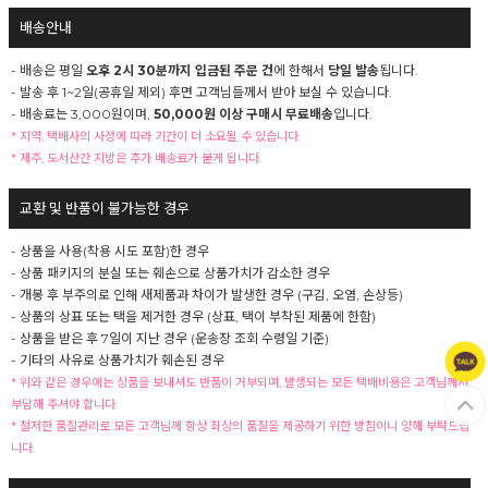
배송안내
- 배송은 평일
오후 2시 30분까지 입금된 주문 건
에 한해서
당일 발송
됩니다.
- 발송 후 1~2일(공휴일 제외) 후면 고객님들께서 받아 보실 수 있습니다.
- 배송료는 3,000원이며,
50,000원 이상 구매시 무료배송
입니다.
* 지역, 택배사의 사정에 따라 기간이 더 소요될 수 있습니다.
* 제주, 도서산간 지방은 추가 배송료가 붙게 됩니다.
교환 및 반품이 불가능한 경우
- 상품을 사용(착용 시도 포함)한 경우
- 상품 패키지의 분실 또는 훼손으로 상품가치가 감소한 경우
- 개봉 후 부주의로 인해 새제품과 차이가 발생한 경우 (구김, 오염, 손상등)
- 상품의 상표 또는 택을 제거한 경우 (상표, 택이 부착된 제품에 한함)
- 상품을 받은 후 7일이 지난 경우 (운송장 조회 수령일 기준)
- 기타의 사유로 상품가치가 훼손된 경우
* 위와 같은 경우에는 상품을 보내셔도 반품이 거부되며, 발생되는 모든 택배비용은 고객님께서
부담해 주셔야 합니다.
* 철저한 품질관리로 모든 고객님께 항상 최상의 품질을 제공하기 위한 방침이니 양해 부탁드립
니다.