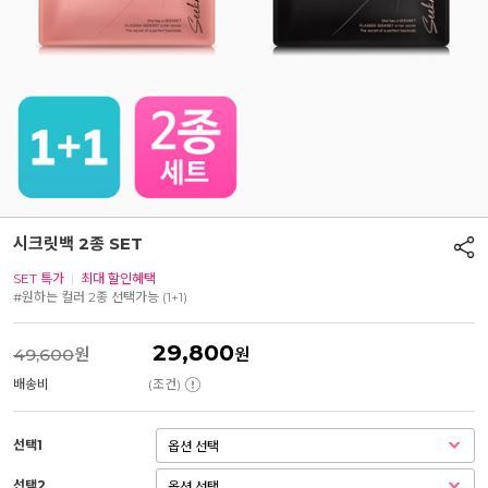
시크릿백 2종 SET
SET 특가
|
최대 할인혜택
#원하는 컬러 2종 선택가능 (1+1)
29,800
49,600
원
원
배송비
(조건)
선택1
선택2