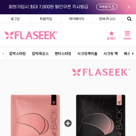
로그인
회원가입
마이페이지
장바구니(
0
)
즐겨찾기
MENU
압박스타킹
압박레깅스
팬티스타킹
시크릿캐미솔
시크릿 백
베스트