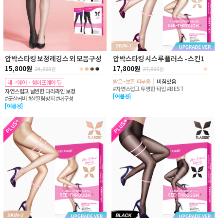
압박스타킹 보정레깅스 외 모음구성
압박스타킹 시스루 플러스 - 스킨1
15,800원
17,800원
24,800
원
27,800
원
밝은~보통 피부용
|
비침있음
레그웨어 · 쉐이프웨어 딜
#자연스럽고 투명한 타입 #BEST
자연스럽고 날씬한 다리라인 보정
[여름용]
#군살커버 #살떨림방지 #내구성
[여름용]