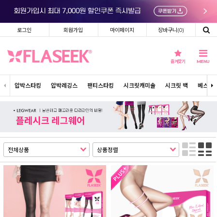
로그인
회원가입
마이페이지
장바구니(
0
)
즐겨찾기
MENU
압박스타킹
압박레깅스
팬티스타킹
시크릿캐미솔
시크릿 백
베스트