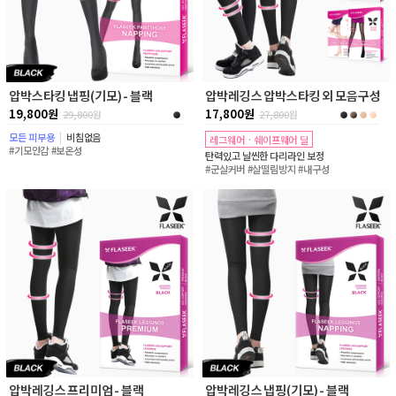
압박스타킹 냅핑(기모) - 블랙
압박레깅스 압박스타킹 외 모음구성
19,800원
17,800원
29,800
원
27,800
원
모든 피부용
|
비침없음
레그웨어 · 쉐이프웨어 딜
#기모안감 #보온성
탄력있고 날씬한 다리라인 보정
#군살커버 #살떨림방지 #내구성
압박레깅스 프리미엄 - 블랙
압박레깅스 냅핑(기모) - 블랙