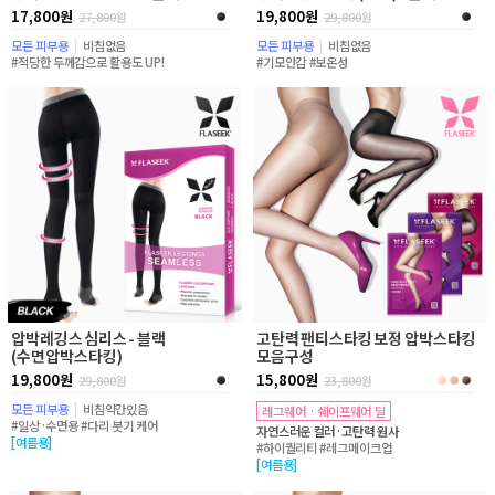
17,800원
19,800원
27,800
원
29,800
원
모든 피부용
|
비침없음
모든 피부용
|
비침없음
#적당한 두께감으로 활용도 UP!
#기모안감 #보온성
압박레깅스 심리스 - 블랙
고탄력 팬티스타킹 보정 압박스타킹
(수면압박스타킹)
모음구성
19,800원
15,800원
29,800
원
23,800
원
모든 피부용
|
비침약간있음
레그웨어 · 쉐이프웨어 딜
#일상·수면용 #다리 붓기 케어
자연스러운 컬러·고탄력 원사
[여름용]
#하이퀄리티 #레그메이크업
[여름용]