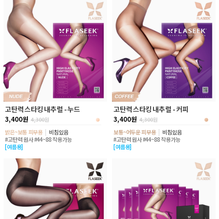
고탄력 스타킹 내추럴 - 누드
고탄력 스타킹 내추럴 - 커피
3,400원
3,400원
4,300
원
4,300
원
밝은~보통 피부용
|
비침있음
보통~어두운 피부용
|
비침있음
#고탄력 원사 #44~88 착용가능
#고탄력 원사 #44~88 착용가능
[여름용]
[여름용]