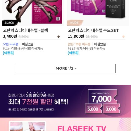
고탄력 스타킹 내추럴 - 블랙
고탄력 스타킹 내추럴 누드 SET
3,400원
15,800원
4,300
원
23,800
원
모든 피부용
|
비침있음
밝은~보통 피부용
|
비침있음
#고탄력 원사 #44~88 착용가능
#SET 특가 #44~88 착용가능
[여름용]
[여름용]
MORE
1
/
2