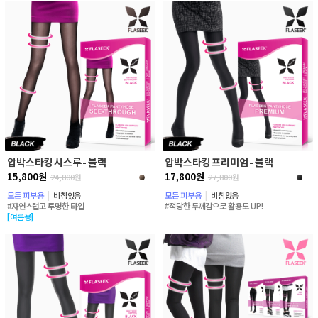
압박스타킹 시스루 - 블랙
압박스타킹 프리미엄 - 블랙
15,800원
17,800원
24,800
원
27,800
원
모든 피부용
|
비침있음
모든 피부용
|
비침없음
#자연스럽고 투명한 타입
#적당한 두께감으로 활용도 UP!
[여름용]