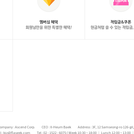
ompany : Ascend Corp.
CEO : Il-Heum Baek
Address : 3F, 12 Samseong-ro 126-gi
l : biz@flaseek.com
Tel : 02 - 1522 - 6075 ( Week 10:30 ~ 18:00
Lunch 12:00 ~ 13:00
|
|