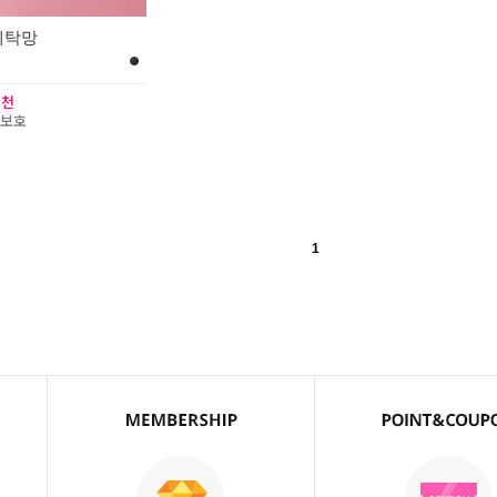
세탁망
추천
벽보호
1