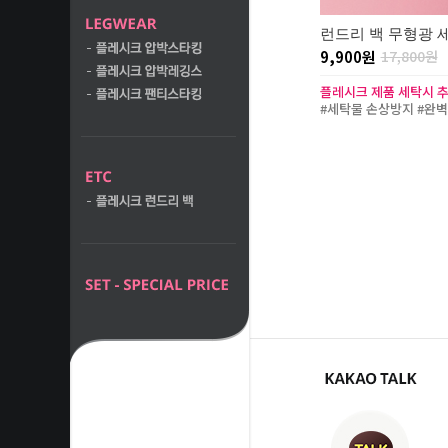
런드리 백 무형광 
9,900원
17,800원
플레시크 제품 세탁시 
#세탁물 손상방지 #완