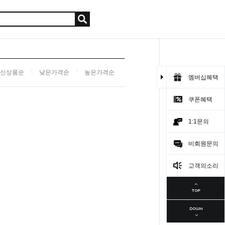
신상품순
낮은가격순
높은가격순
멤버십혜택
쿠폰혜택
1:1문의
비회원문의
고객의소리