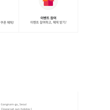
l, Gangnam-gu, Seoul
Cloase sat,sun,holiday )