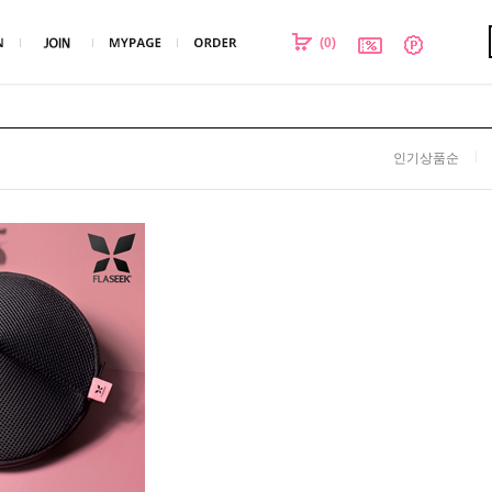
(
0
)
인기상품순