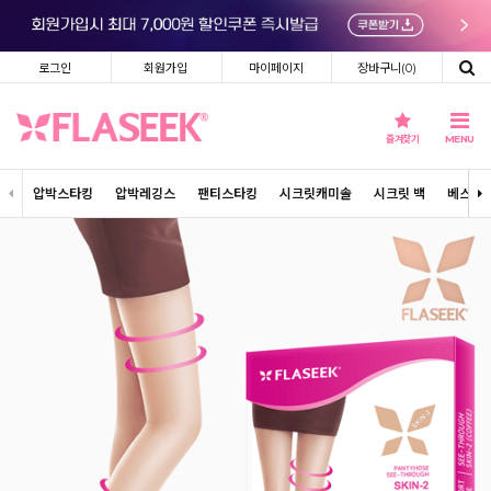
로그인
회원가입
마이페이지
장바구니(
0
)
즐겨찾기
MENU
압박스타킹
압박레깅스
팬티스타킹
시크릿캐미솔
시크릿 백
베스트