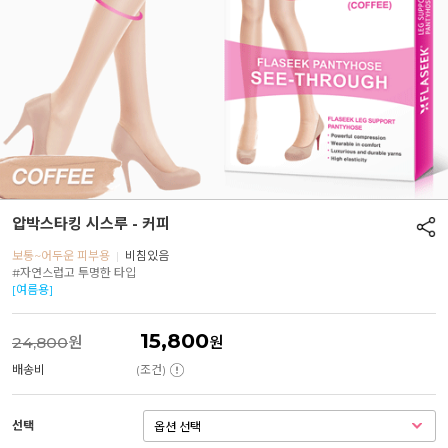
압박스타킹 시스루 - 커피
보통~어두운 피부용
|
비침있음
#자연스럽고 투명한 타입
[여름용]
15,800
24,800
원
원
배송비
(조건)
선택