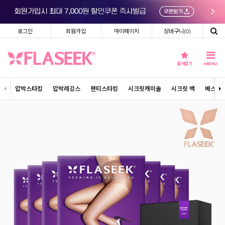
로그인
회원가입
마이페이지
장바구니(
0
)
즐겨찾기
MENU
압박스타킹
압박레깅스
팬티스타킹
시크릿캐미솔
시크릿 백
베스트