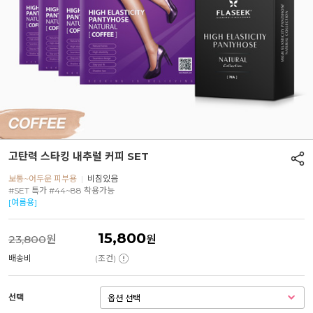
고탄력 스타킹 내추럴 커피 SET
보통~어두운 피부용
|
비침있음
#SET 특가 #44~88 착용가능
[여름용]
15,800
23,800
원
원
배송비
(조건)
선택