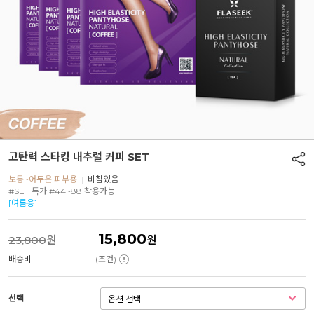
고탄력 스타킹 내추럴 커피 SET
보통~어두운 피부용
|
비침있음
#SET 특가 #44~88 착용가능
[여름용]
15,800
23,800
원
원
배송비
(조건)
선택