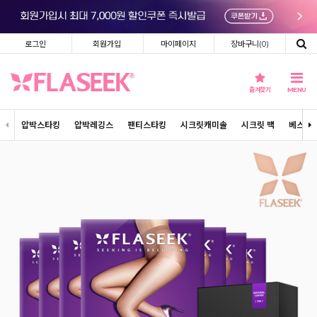
로그인
회원가입
마이페이지
장바구니(
0
)
즐겨찾기
MENU
압박스타킹
압박레깅스
팬티스타킹
시크릿캐미솔
시크릿 백
베스트