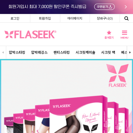
로그인
회원가입
마이페이지
장바구니(
0
)
즐겨찾기
MENU
압박스타킹
압박레깅스
팬티스타킹
시크릿캐미솔
시크릿 백
베스트