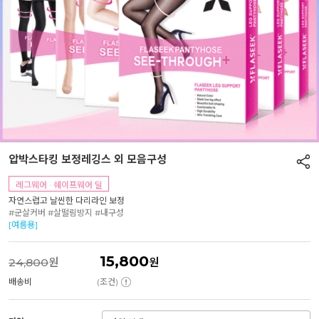
압박스타킹 보정레깅스 외 모음구성
레그웨어 · 쉐이프웨어 딜
자연스럽고 날씬한 다리라인 보정
#군살커버 #살떨림방지 #내구성
[여름용]
15,800
24,800
원
원
배송비
(조건)