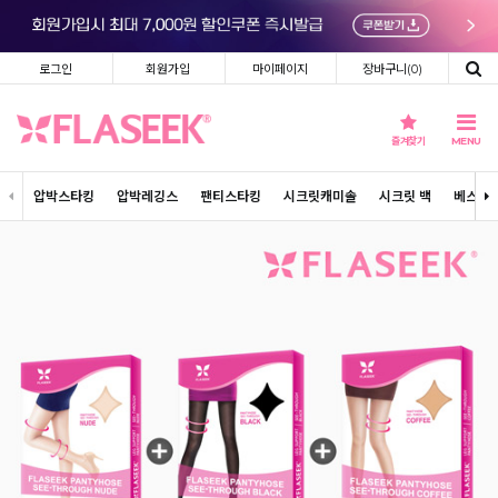
로그인
회원가입
마이페이지
장바구니(
0
)
즐겨찾기
MENU
압박스타킹
압박레깅스
팬티스타킹
시크릿캐미솔
시크릿 백
베스트