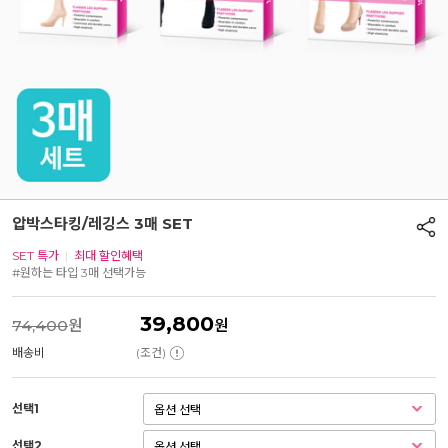
압박스타킹/레깅스 3매 SET
SET 특가
|
최대 할인혜택
#원하는 타입 3매 선택가능
39,800
74,400
원
원
배송비
(조건)
선택1
선택2