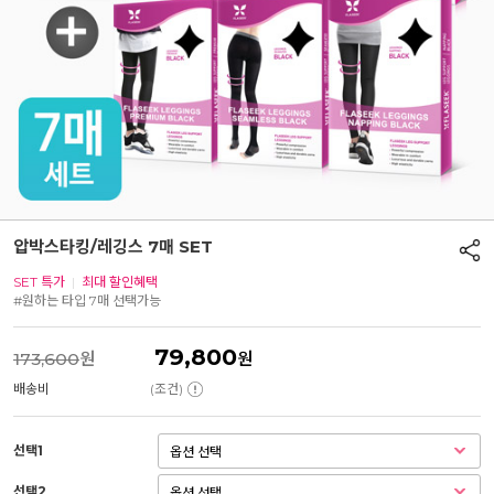
압박스타킹/레깅스 7매 SET
SET 특가
|
최대 할인혜택
#원하는 타입 7매 선택가능
79,800
173,600
원
원
배송비
(조건)
선택1
선택2