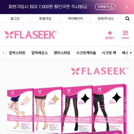
로그인
회원가입
마이페이지
장바구니(
0
)
즐겨찾기
MENU
압박스타킹
압박레깅스
팬티스타킹
시크릿캐미솔
시크릿 백
베스트