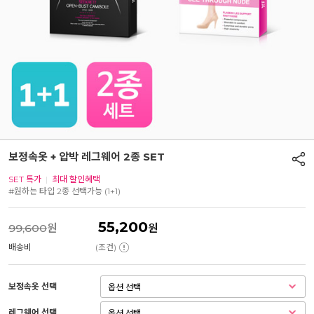
보정속옷 + 압박 레그웨어 2종 SET
SET 특가
|
최대 할인혜택
#원하는 타입 2종 선택가능 (1+1)
55,200
99,600
원
원
배송비
(조건)
보정속옷 선택
레그웨어 선택