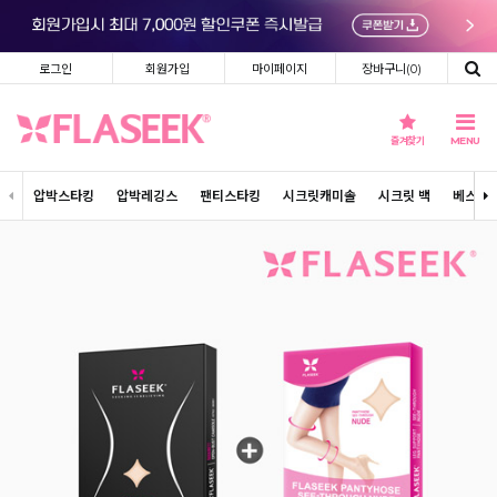
로그인
회원가입
마이페이지
장바구니(
0
)
즐겨찾기
MENU
압박스타킹
압박레깅스
팬티스타킹
시크릿캐미솔
시크릿 백
베스트