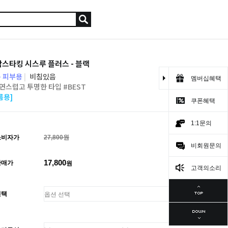
스타킹 시스루 플러스 - 블랙
 피부용
|
비침있음
멤버십혜택
연스럽고 투명한 타입 #BEST
름용]
쿠폰혜택
1:1문의
소비자가
27,800원
비회원문의
17,800
판매가
원
고객의소리
선택