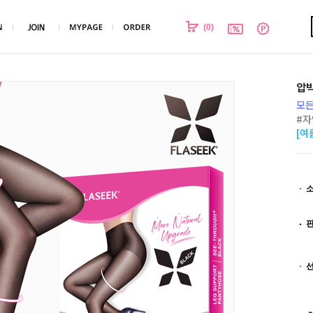
(
0
)
압박
모든
#자
[여