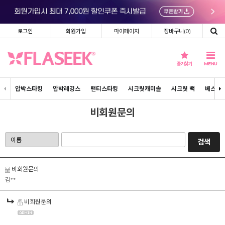
로그인
회원가입
마이페이지
장바구니(
0
)
즐겨찾기
MENU
압박스타킹
압박레깅스
팬티스타킹
시크릿캐미솔
시크릿 백
베스트
비회원문의
검색
비회원문의
김**
비회원문의