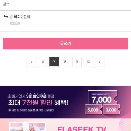
김**
비회원문의
글쓰기
6
7
8
9
10