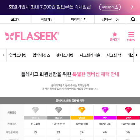
로그인
회원가입
마이페이지
장바구니(
0
)
즐겨찾기
MENU
압박스타킹
압박레깅스
팬티스타킹
시크릿캐미솔
시크릿 백
베스트