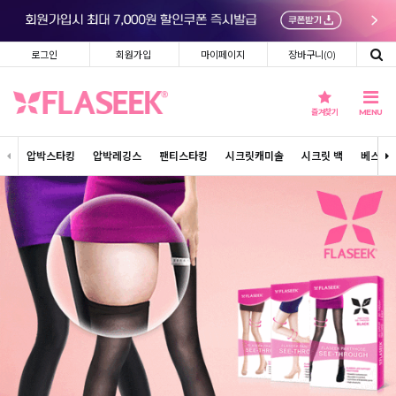
로그인
회원가입
마이페이지
장바구니(
0
)
즐겨찾기
MENU
압박스타킹
압박레깅스
팬티스타킹
시크릿캐미솔
시크릿 백
베스트