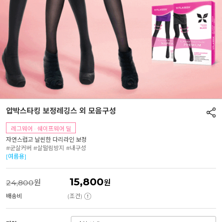
압박스타킹 보정레깅스 외 모음구성
레그웨어 · 쉐이프웨어 딜
자연스럽고 날씬한 다리라인 보정
#군살커버 #살떨림방지 #내구성
[여름용]
15,800
24,800
원
원
배송비
(조건)