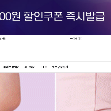
원가입
마이페이지
몸매보정웨어
레그웨어
ETC
셋트구성특가