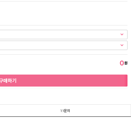
0
원
구매하기
1:1문의