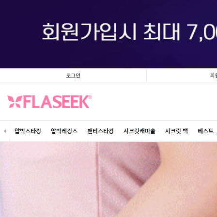
로그인
회
압박스타킹
압박레깅스
팬티스타킹
시크릿캐미솔
시크릿 백
베스트