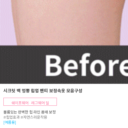
시크릿 백 엉뽕 힙업 팬티 보정속옷 모음구성
쉐이프웨어 · 레그웨어 딜
볼륨있는 완벽한 힙 라인 몸매 보정
#힙업효과 #자연스러운착용
[여름용]