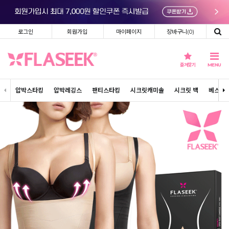
로그인
회원가입
마이페이지
장바구니(
0
)
즐겨찾기
MENU
압박스타킹
압박레깅스
팬티스타킹
시크릿캐미솔
시크릿 백
베스트