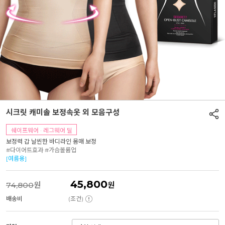
시크릿 캐미솔 보정속옷 외 모음구성
쉐이프웨어 · 레그웨어 딜
보정력 갑 날씬한 바디라인 몸매 보정
#다이어트효과 #가슴볼륨업
[여름용]
45,800
74,800
원
원
배송비
(조건)