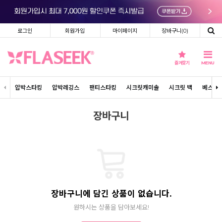
로그인
회원가입
마이페이지
장바구니(
0
)
즐겨찾기
MENU
압박스타킹
압박레깅스
팬티스타킹
시크릿캐미솔
시크릿 백
베스트
장바구니
장바구니에 담긴 상품이 없습니다.
원하시는 상품을 담아보세요!