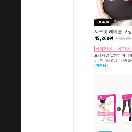
시크릿 캐미솔 보정
45,800원
74,800원
쉐이프웨어 · 레그웨어
보정력 갑 날씬한 바디라
#다이어트효과 #가슴볼
[여름용]