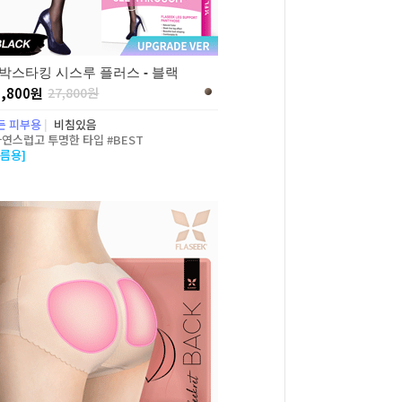
박스타킹 시스루 플러스 - 블랙
7,800원
27,800원
든 피부용
|
비침있음
자연스럽고 투명한 타입 #BEST
여름용]