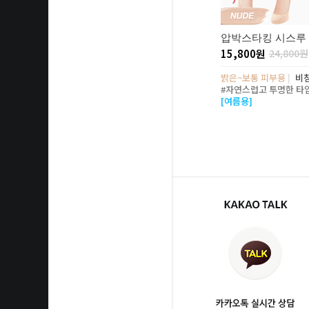
압박스타킹 시스루 
15,800원
24,800원
밝은~보통 피부용
|
비
#자연스럽고 투명한 타
[여름용]