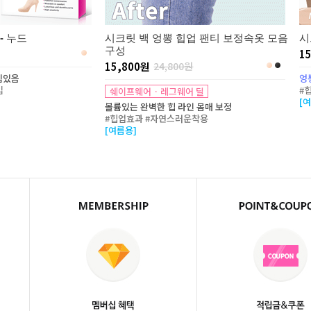
- 누드
시크릿 백 엉뽕 힙업 팬티 보정속옷 모음
시
구성
1
15,800원
24,800원
침있음
엉
입
#
쉐이프웨어 · 레그웨어 딜
[
볼륨있는 완벽한 힙 라인 몸매 보정
#힙업효과 #자연스러운착용
[여름용]