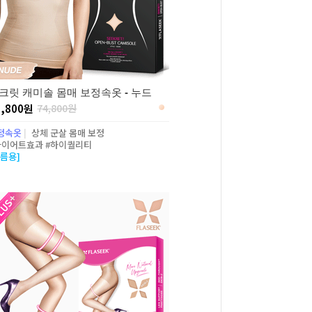
크릿 캐미솔 몸매 보정속옷 - 누드
5,800원
74,800원
정속옷
|
상체 군살 몸매 보정
다이어트효과 #하이퀄리티
여름용]