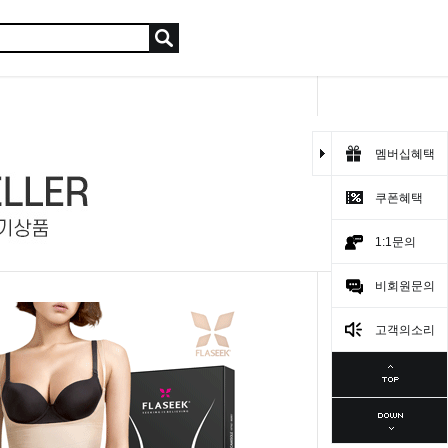
멤버십혜택
쿠폰혜택
1:1문의
비회원문의
고객의소리