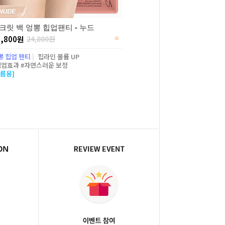
크릿 백 엉뽕 힙업팬티 - 누드
5,800원
24,800원
뽕 힙업 팬티
|
힙라인 볼륨 UP
힙업효과 #자연스러운 보정
여름용]