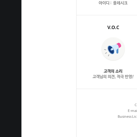
C
E-mai
Business Li