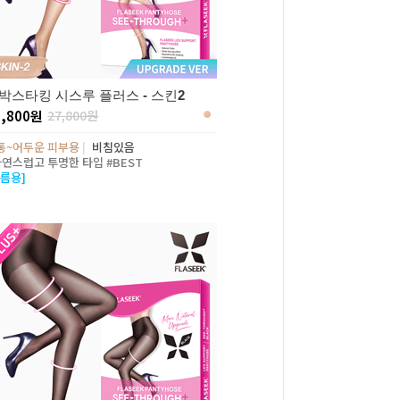
박스타킹 시스루 플러스 - 스킨2
7,800원
27,800원
통~어두운 피부용
|
비침있음
자연스럽고 투명한 타입 #BEST
여름용]