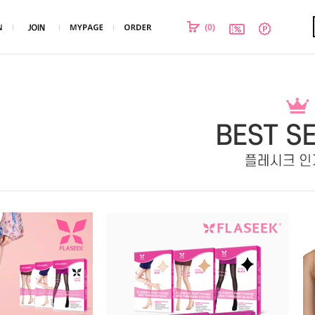
(
0
)