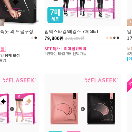
속옷 외 모음구성
압박스타킹/레깅스 7매 SET
압
79,800원
173,600원
1
SET 특가
|
최대 할인혜택
보
 딜
#원하는 타입 7매 선택가능
#
인 몸매 보정
[
륨업