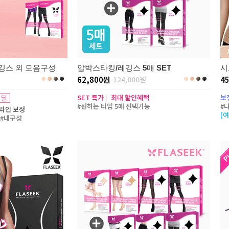
깅스 외 모음구성
압박스타킹/레깅스 5매 SET
시
62,800원
124,000원
4
SET 특가
|
최대 할인혜택
보
 딜
#원하는 타입 5매 선택가능
#
라인 보정
[
 #내구성