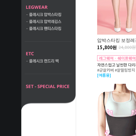
압박스타킹 보정레
15,800원
24,800원
레그웨어 · 쉐이프웨어
자연스럽고 날씬한 다리
#군살커버 #살떨림방지
[여름용]