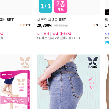
매 SET
시크릿백 2종 SET
압
29,800원
49,600원
1
혜택
SET 특가
|
최대 할인혜택
모
가능
#원하는 컬러 2종 선택가능 (1+1)
#
[