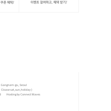
l, Gangnam-gu, Seoul
Cloase sat,sun,holiday )
3
Hosting by Connect Waves