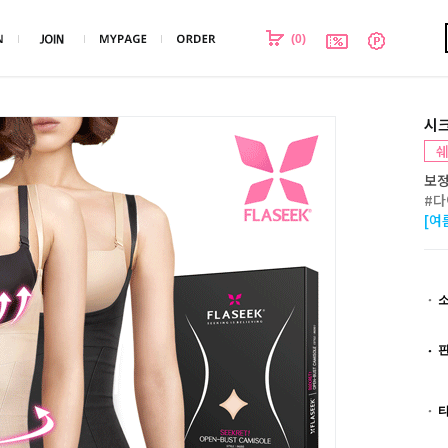
(
0
)
시크
쉐
보정
#다
[여