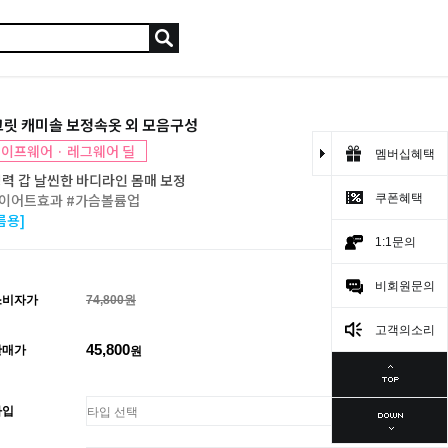
릿 캐미솔 보정속옷 외 모음구성
이프웨어 · 레그웨어 딜
멤버십혜택
력 갑 날씬한 바디라인 몸매 보정
이어트효과 #가슴볼륨업
쿠폰혜택
름용]
1:1문의
비회원문의
소비자가
74,800원
고객의소리
45,800
판매가
원
타입