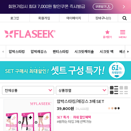
로그인
회원가입
마이페이지
장바구니(
0
)
즐겨찾기
MENU
압박스타킹
압박레깅스
팬티스타킹
시크릿캐미솔
시크릿 백
베스트
압박스타킹/레깅스 3매 SET
39,800원
74,400
원
SET 특가
|
최대 할인혜택
#원하는 타입 3매 선택가능