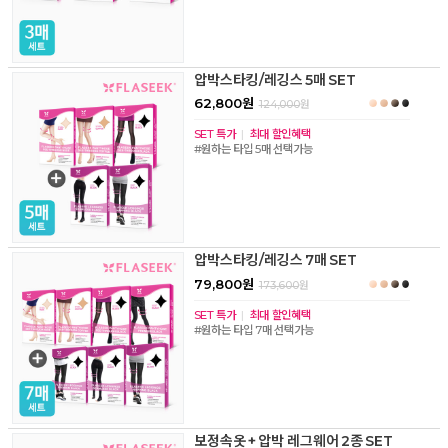
압박스타킹/레깅스 5매 SET
62,800원
124,000
원
SET 특가
|
최대 할인혜택
#원하는 타입 5매 선택가능
압박스타킹/레깅스 7매 SET
79,800원
173,600
원
SET 특가
|
최대 할인혜택
#원하는 타입 7매 선택가능
보정속옷 + 압박 레그웨어 2종 SET