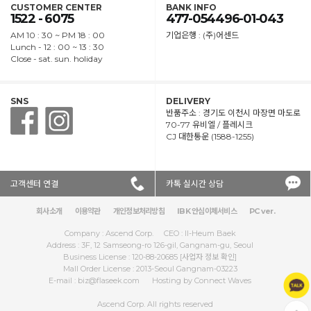
CUSTOMER CENTER
BANK INFO
1522 - 6075
477-054496-01-043
AM 10 : 30 ~ PM 18 : 00
기업은행 : (주)어센드
Lunch - 12 : 00 ~ 13 : 30
Close - sat. sun. holiday
SNS
DELIVERY
반품주소 : 경기도 이천시 마장면 마도로
70-77 유비엘 / 플레시크
CJ 대한통운 (1588-1255)
고객센터 연결
카톡 실시간 상담
회사소개
│
이용약관
│
개인정보처리방침
│
IBK 안심이체서비스
│
PC ver.
Company : Ascend Corp.
CEO : Il-Heum Baek
Address : 3F, 12 Samseong-ro 126-gil, Gangnam-gu, Seoul
Business License : 120-88-20685
[사업자 정보 확인]
Mall Order License : 2013-Seoul Gangnam-03223
E-mail : biz@flaseek.com
Hosting by Connect Waves
Ascend Corp.
All rights reserved