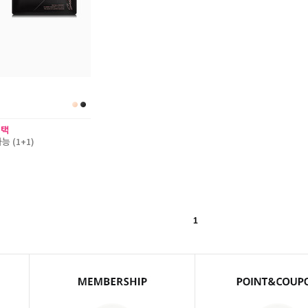
혜택
 (1+1)
1