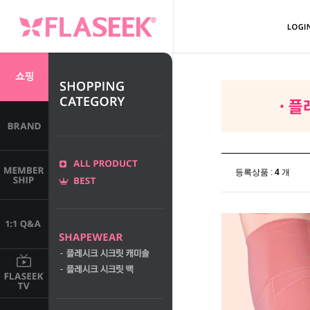
등록상품 :
4
개