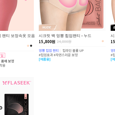
업 팬티 보정속옷 모음
시크릿 백 엉뽕 힙업팬티 - 누드
시
15,800원
24,800원
1
엉뽕 힙업 팬티
|
힙라인 볼륨 UP
엉
#힙업효과 #자연스러운 보정
#
 딜
[여름용]
[
 몸매 보정
착용