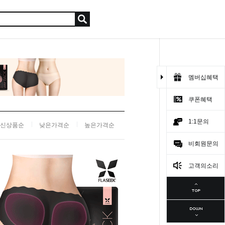
멤버십혜택
쿠폰혜택
1:1문의
신상품순
낮은가격순
높은가격순
비회원문의
고객의소리