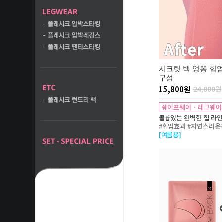
시크릿 백 엉뽕 힙
구성
15,800원
24,800원
쉐이프웨어 · 레그웨어
볼륨있는 완벽한 힙 라인
#힙업효과 #자연스러운
[여름용]