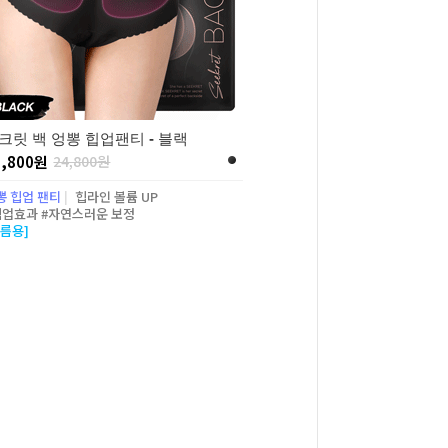
크릿 백 엉뽕 힙업팬티 - 블랙
5,800원
24,800원
뽕 힙업 팬티
|
힙라인 볼륨 UP
힙업효과 #자연스러운 보정
여름용]